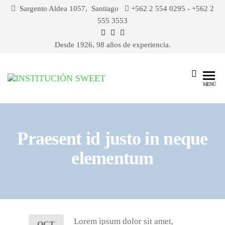
Sargento Aldea 1057, Santiago
+562 2 554 0295 - +562 2
555 3553
Desde 1926, 98 años de experiencia.
Institución
MENÚ
Sweet
Praesent id justo in neque
elementum
Lorem ipsum dolor sit amet,
OCT