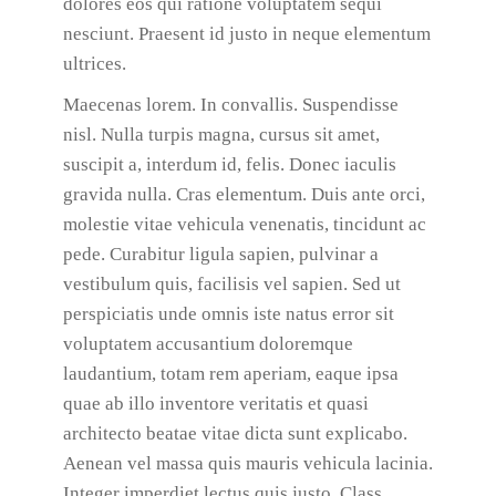
dolores eos qui ratione voluptatem sequi
nesciunt. Praesent id justo in neque elementum
ultrices.
Maecenas lorem. In convallis. Suspendisse
nisl. Nulla turpis magna, cursus sit amet,
suscipit a, interdum id, felis. Donec iaculis
gravida nulla. Cras elementum. Duis ante orci,
molestie vitae vehicula venenatis, tincidunt ac
pede. Curabitur ligula sapien, pulvinar a
vestibulum quis, facilisis vel sapien. Sed ut
perspiciatis unde omnis iste natus error sit
voluptatem accusantium doloremque
laudantium, totam rem aperiam, eaque ipsa
quae ab illo inventore veritatis et quasi
architecto beatae vitae dicta sunt explicabo.
Aenean vel massa quis mauris vehicula lacinia.
Integer imperdiet lectus quis justo. Class